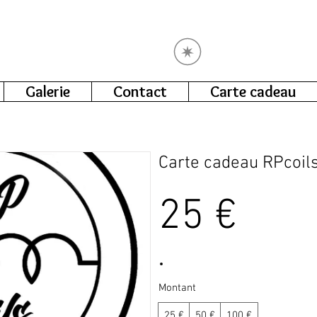
Voir les points
Galerie
Contact
Carte cadeau
Carte cadeau RPcoil
25 €
Montant
25 €
50 €
100 €