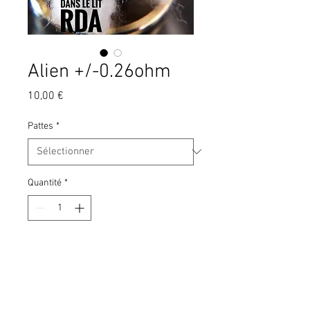
Alien +/-0.26ohm
Prix
10,00 €
Pattes
*
Quantité
*
Ajouter au panier
Plus petit que leurs grands frères,ils
se monteront dans presque tout les