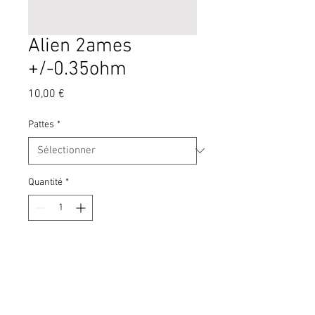
Alien 2ames
+/-0.35ohm
Prix
10,00 €
Pattes
*
Quantité
*
Ajouter au panier
Matériaux:Ni80
-6tours diamètre 3mm