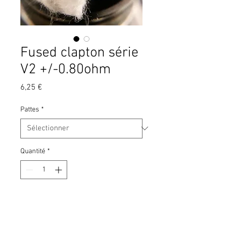
Fused clapton série
V2 +/-0.80ohm
Prix
6,25 €
Pattes
*
Quantité
*
Ajouter au panier