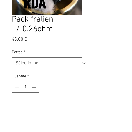
Pack fralien
+/-0.26ohm
Prix
45,00 €
Pattes
*
Quantité
*
Ajouter au panier
Un pack de 5 paires de fralien 
+/-0.26ohm par coil
